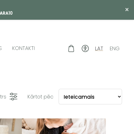
×
SARA10
S
KONTAKTI
LAT
ENG
ltrs
Kārtot pēc