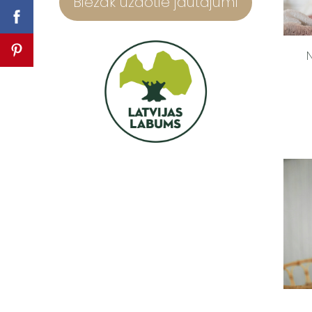
Biežāk uzdotie jautājumi