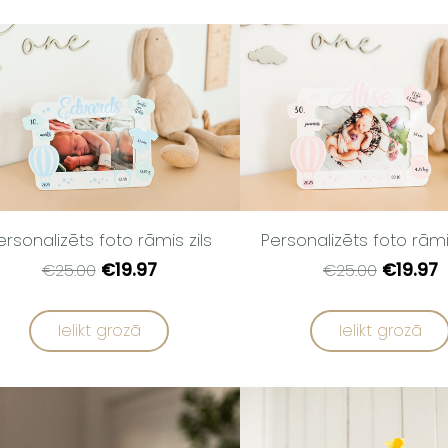
ersonalizēts foto rāmis zils
Personalizēts foto rām
€19.97
€19.97
€25.00
€25.00
Ielikt grozā
Ielikt grozā