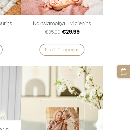
Naktslampiņa - vilcieniņš
auriņš
€29.99
€35.00
Parādīt opcijas
moss