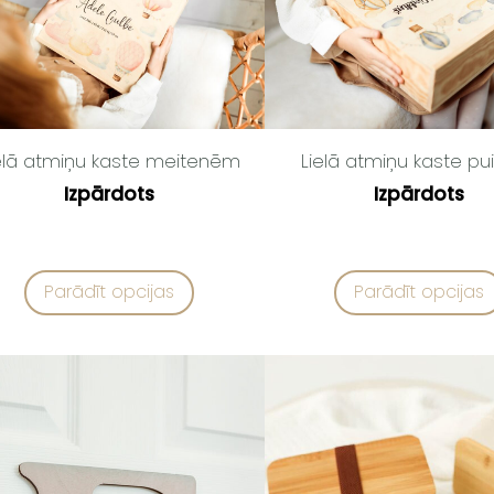
elā atmiņu kaste meitenēm
Lielā atmiņu kaste pu
Izpārdots
Izpārdots
Parādīt opcijas
Parādīt opcijas