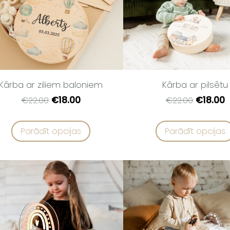
Kārba ar ziliem baloniem
Kārba ar pilsētu
€18.00
€18.00
€22.00
€22.00
Parādīt opcijas
Parādīt opcijas