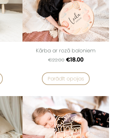
Kārba ar rozā baloniem
€18.00
€22.00
Parādīt opcijas