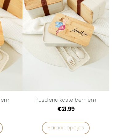
niem
Pusdienu kaste bērniem
€21.99
Parādīt opcijas