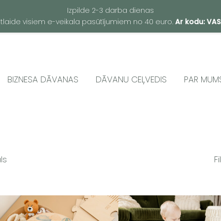
Izpilde 2-3 darba dienas
atlaide visiem e-veikala pasūtījumiem no 40 euro.
Ar kodu: VA
BIZNESA DĀVANAS
DĀVANU CEĻVEDIS
PAR MUM
ls
Fi