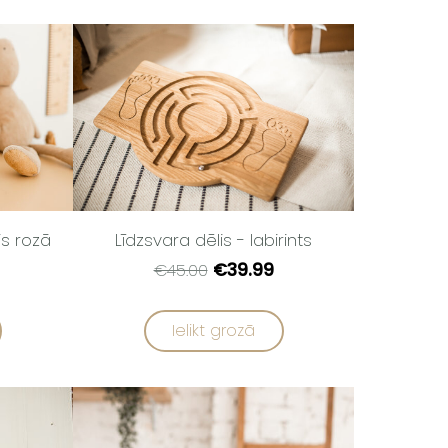
Līdzsvara dēlis - labirints
is rozā
€39.99
€45.00
Ielikt grozā