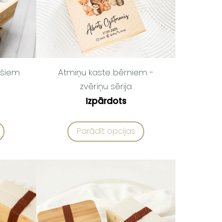
išiem
Atmiņu kaste bērniem -
zvēriņu sērija
Izpārdots
Parādīt opcijas