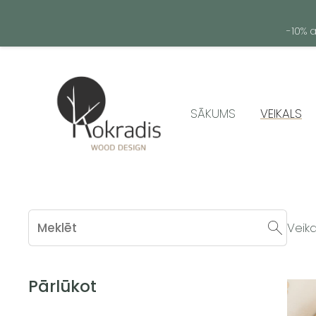
-10% 
SĀKUMS
VEIKALS
Veika
Pārlūkot