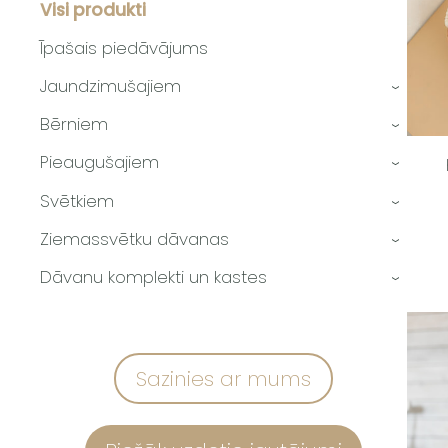
Visi produkti
Īpašais piedāvājums
Jaundzimušajiem
›
Bērniem
›
Pieaugušajiem
›
Svētkiem
›
Ziemassvētku dāvanas
›
Dāvanu komplekti un kastes
›
Sazinies ar mums