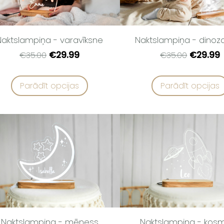
Naktslampiņa - varavīksne
Naktslampiņa - dinoz
€29.99
€29.99
€35.00
€35.00
Parādīt opcijas
Parādīt opcijas
Naktslampiņa - mēness
Naktslampiņa - kos