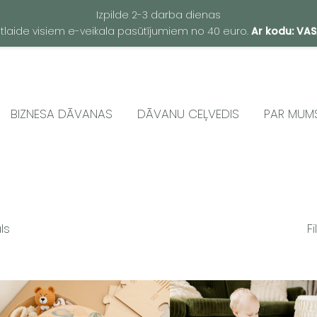
Izpilde 2-3 darba dienas
atlaide visiem e-veikala pasūtījumiem no 40 euro.
Ar kodu: VA
BIZNESA DĀVANAS
DĀVANU CEĻVEDIS
PAR MUM
ls
Fi