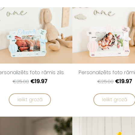
ersonalizēts foto rāmis zils
Personalizēts foto rām
€19.97
€19.97
€25.00
€25.00
Ielikt grozā
Ielikt grozā