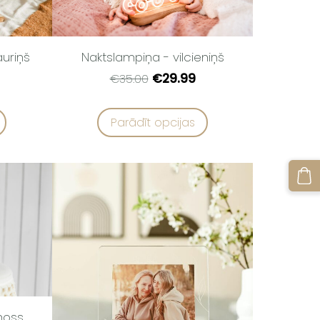
Naktslampiņa - vilcieniņš
auriņš
€29.99
€35.00
Parādīt opcijas
moss