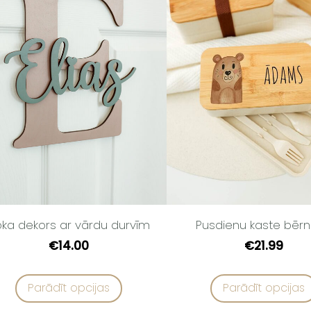
ka dekors ar vārdu durvīm
Pusdienu kaste bēr
€14.00
€21.99
Parādīt opcijas
Parādīt opcijas