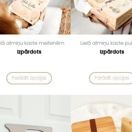
elā atmiņu kaste meitenēm
Lielā atmiņu kaste pu
Izpārdots
Izpārdots
Parādīt opcijas
Parādīt opcijas