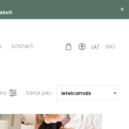
×
SARA10
S
KONTAKTI
LAT
ENG
ltrs
Kārtot pēc