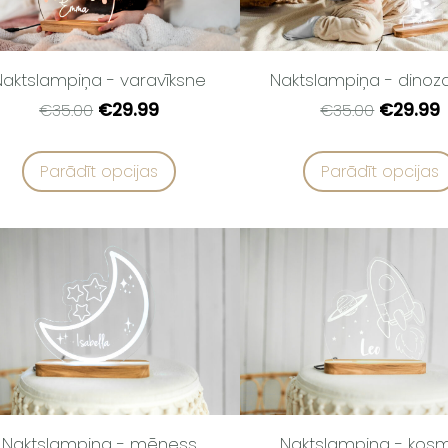
Naktslampiņa - varavīksne
Naktslampiņa - dinoz
€29.99
€29.99
€35.00
€35.00
Parādīt opcijas
Parādīt opcijas
Naktslampiņa - mēness
Naktslampiņa - kos