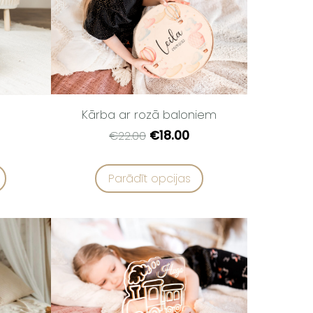
Kārba ar rozā baloniem
€18.00
€22.00
Parādīt opcijas