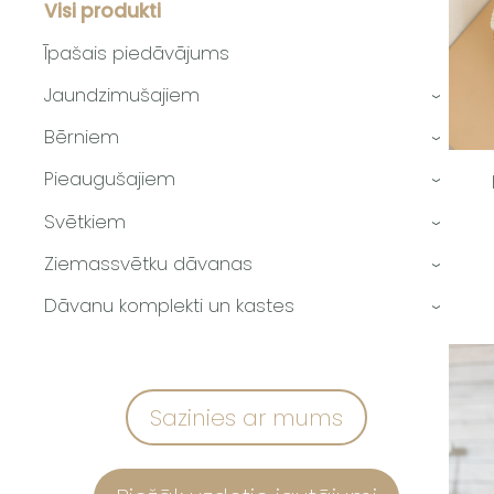
Visi produkti
Īpašais piedāvājums
Jaundzimušajiem
›
Bērniem
›
Pieaugušajiem
›
Svētkiem
›
Ziemassvētku dāvanas
›
Dāvanu komplekti un kastes
›
Sazinies ar mums