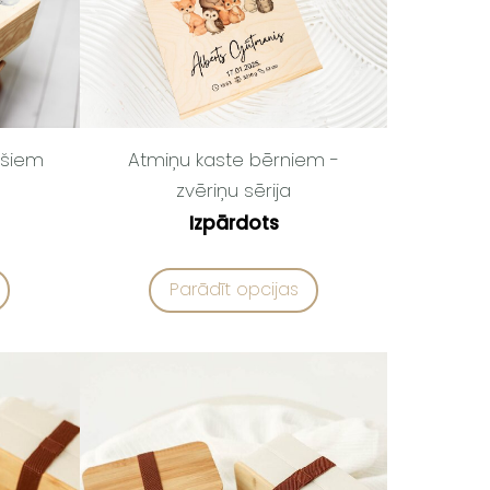
išiem
Atmiņu kaste bērniem -
zvēriņu sērija
Izpārdots
Parādīt opcijas