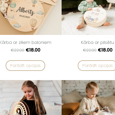
Kārba ar ziliem baloniem
Kārba ar pilsētu
€18.00
€18.00
€22.00
€22.00
Parādīt opcijas
Parādīt opcijas