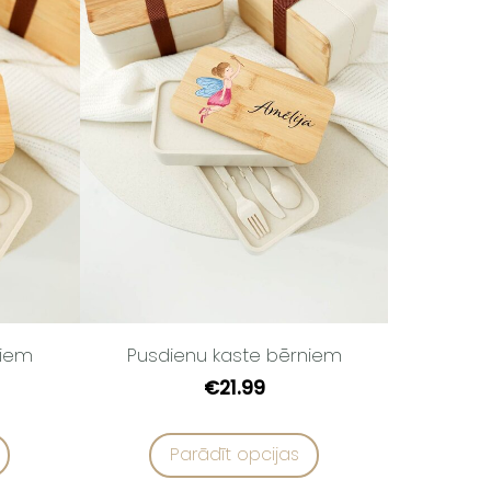
niem
Pusdienu kaste bērniem
€21.99
Parādīt opcijas