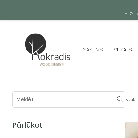
-10% 
SĀKUMS
VEIKALS
Veika
Pārlūkot