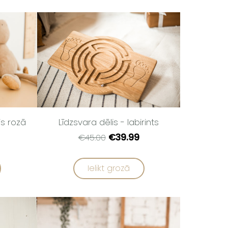
Līdzsvara dēlis - labirints
is rozā
€39.99
€45.00
Ielikt grozā