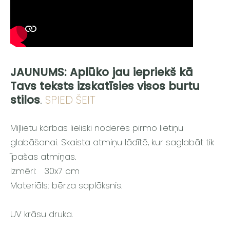
JAUNUMS: Aplūko jau iepriekš kā
Tavs teksts izskatīsies visos burtu
stilos
.
SPIED ŠEIT
Mīļlietu kārbas lieliski noderēs pirmo lietiņu
glabāšanai. Skaista atmiņu lādītē, kur saglabāt tik
īpašas atmiņas.
Izmēri: 30x7 cm
Materiāls: bērza saplāksnis.
UV krāsu druka.