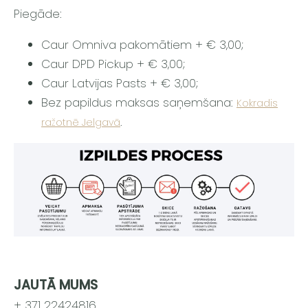
Piegāde:
Caur Omniva pakomātiem + € 3,00;
Caur DPD Pickup + € 3,00;
Caur Latvijas Pasts + € 3,00;
Bez papildus maksas saņemšana:
Kokradis
.
ražotnē Jelgavā
JAUTĀ MUMS
+ 371 22424816