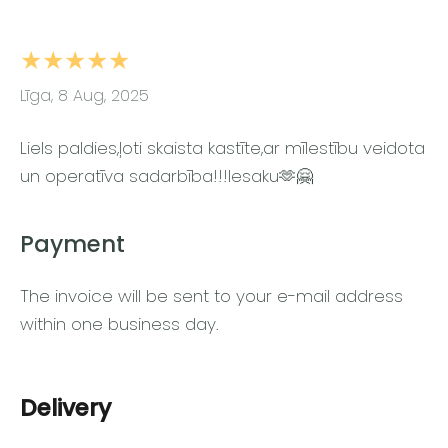
★★★★★
Līga, 8 Aug, 2025
Liels paldies,ļoti skaista kastīte,ar mīlestību veidota
un operatīva sadarbība!!!Iesaku🫶🤗
Payment
The invoice will be sent to your e-mail address
within one business day.
Delivery