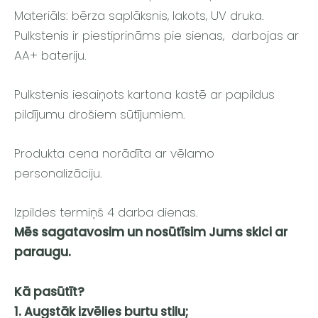
Materiāls: bērza saplāksnis, lakots,
UV druka
.
Pulkstenis ir piestiprināms pie sienas, darbojas ar
AA+ bateriju.
Pulkstenis iesaiņots kartona kastē ar papildus
pildījumu drošiem sūtījumiem.
Produkta cena norādīta ar vēlamo
personalizāciju.
Izpildes termiņš 4 darba dienas.
Mēs sagatavosim un nosūtīsim Jums skici ar
paraugu.
Kā pasūtīt?
1. Augstāk izvēlies burtu stilu;