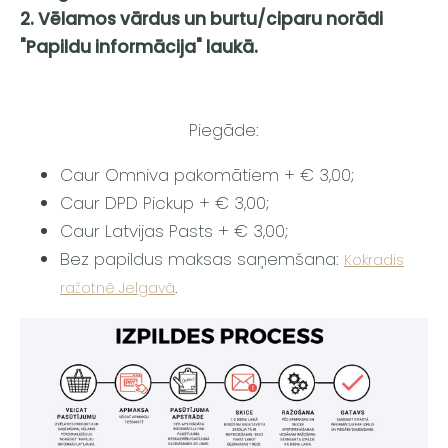
2. Vēlamos vārdus un burtu/ciparu norādi
"Papildu informācija" laukā.
Piegāde:
Caur Omniva pakomātiem + € 3,00;
Caur DPD Pickup + € 3,00;
Caur Latvijas Pasts + € 3,00;
Bez papildus maksas saņemšana:
Kokradis
.
ražotnē Jelgavā